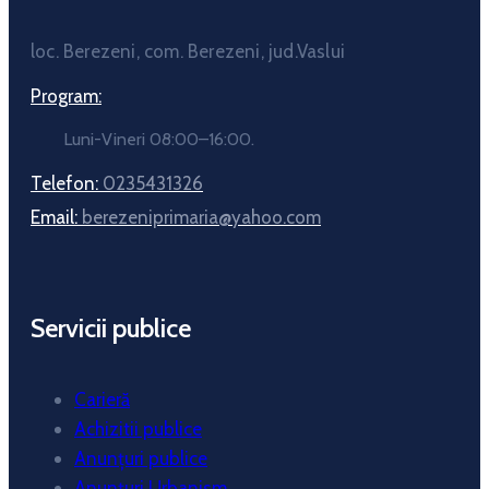
loc. Berezeni, com. Berezeni, jud.Vaslui
Program:
Luni-Vineri 08:00–16:00.
Telefon:
0235431326
Email:
berezeniprimaria@yahoo.com
Servicii publice
Carieră
Achizitii publice
Anunțuri publice
Anunțuri Urbanism