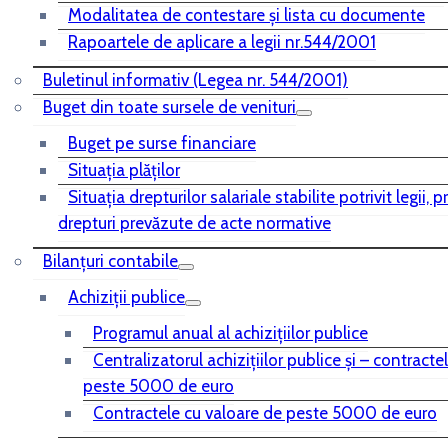
Modalitatea de contestare și lista cu documente
Rapoartele de aplicare a legii nr.544/2001
Buletinul informativ (Legea nr. 544/2001)
Buget din toate sursele de venituri
Buget pe surse financiare
Situaţia plăţilor
Situaţia drepturilor salariale stabilite potrivit legii, 
drepturi prevăzute de acte normative
Bilanţuri contabile
Achiziţii publice
Programul anual al achiziţiilor publice
Centralizatorul achiziţiilor publice şi – contracte
peste 5000 de euro
Contractele cu valoare de peste 5000 de euro