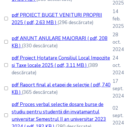
2025
14
pdf
PROIECT BUGET VENITURI PROPRII
feb.
2025
( pdf, 2.63 MB )
(296 descărcate)
2025
28
pdf
ANUNT ANULARE MAJORARI
( pdf, 208
oct.
KB )
(330 descărcate)
2024
pdf
Proiect Hotatare Consiliul Local Impozite
24
si Taxe locale 2025
( pdf, 3.11 MB )
(389
oct.
descărcate)
2024
17
pdf
Raport final al etapei de selecție
( pdf, 740
sept.
KB )
(365 descărcate)
2024
pdf
Proces verbal selectie dosare burse de
02
studiu pentru studentii din invatamantul
sept.
universitar Semestrul II an universitar 2023
2024
2024
( pdf, 182 KB )
(280 descărcate)