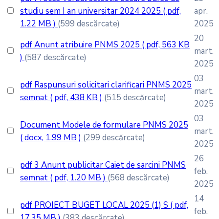
studiu sem I an universitar 2024 2025
( pdf,
apr.
1.22 MB )
(599 descărcate)
2025
20
pdf
Anunt atribuire PNMS 2025
( pdf, 563 KB
mart.
)
(587 descărcate)
2025
03
pdf
Raspunsuri solicitari clarificari PNMS 2025
mart.
semnat
( pdf, 438 KB )
(515 descărcate)
2025
03
Document
Modele de formulare PNMS 2025
mart.
( docx, 1.99 MB )
(299 descărcate)
2025
26
pdf
3 Anunt publicitar Caiet de sarcini PNMS
feb.
semnat
( pdf, 1.20 MB )
(568 descărcate)
2025
14
pdf
PROIECT BUGET LOCAL 2025 (1) S
( pdf,
feb.
17.35 MB )
(383 descărcate)