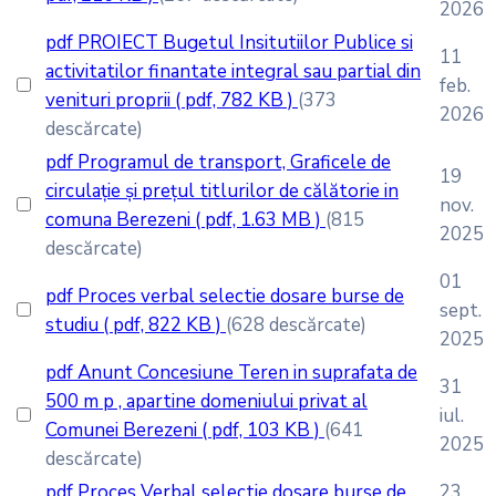
2026
pdf
PROIECT Bugetul Insitutiilor Publice si
11
activitatilor finantate integral sau partial din
feb.
venituri proprii
( pdf, 782 KB )
(373
2026
descărcate)
pdf
Programul de transport, Graficele de
19
circulație și prețul titlurilor de călătorie in
nov.
comuna Berezeni
( pdf, 1.63 MB )
(815
2025
descărcate)
01
pdf
Proces verbal selectie dosare burse de
sept.
studiu
( pdf, 822 KB )
(628 descărcate)
2025
pdf
Anunt Concesiune Teren in suprafata de
31
500 m p , apartine domeniului privat al
iul.
Comunei Berezeni
( pdf, 103 KB )
(641
2025
descărcate)
pdf
Proces Verbal selectie dosare burse de
23