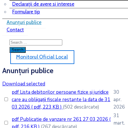
Declarații de avere si interese
Formulare tip
Anunțuri publice
Contact
Monitorul Oficial Local
Anunțuri publice
Download selected
pdf
Lista debitorilor persoane fizice și juridice
30
care au obliigații fiscale restante la data de 31
apr.
03 2026
( pdf, 223 KB )
(502 descărcate)
2026
31
pdf
Publicatie de vanzare nr 261 27 03 2026
(
mart.
pdf, 216 KB )
(267 descărcate)