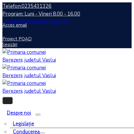
Telefon:0235431326
Program: Luni - Vineri 8.00 - 16.00
contact@primariaberezeni.ro
Acces email
Proiect POAD
Sesizări
Despre noi
Legislaţie
Conducerea