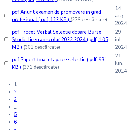
14
pdf
Anunt examen de promovare in grad
aug.
profesional
( pdf, 122 KB )
(379 descărcate)
2024
pdf
Proces Verbal Selectie dosare Burse
29
Studiu Liceu an scolar 2023 2024
( pdf, 1.05
iul.
MB )
(301 descărcate)
2024
21
pdf
Raport final etapa de selectie
( pdf, 931
iun.
KB )
(371 descărcate)
2024
1
2
3
…
5
6
»