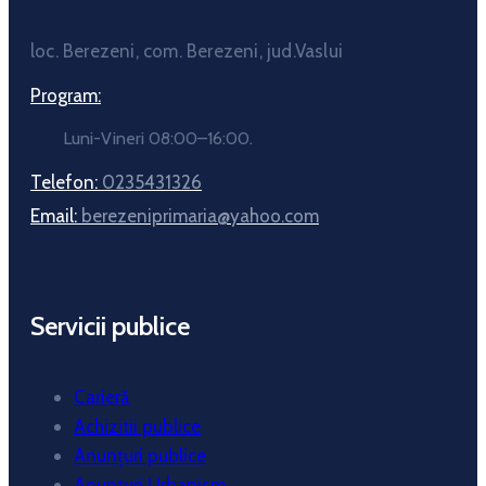
loc. Berezeni, com. Berezeni, jud.Vaslui
Program:
Luni-Vineri 08:00–16:00.
Telefon:
0235431326
Email:
berezeniprimaria@yahoo.com
Servicii publice
Carieră
Achizitii publice
Anunțuri publice
Anunțuri Urbanism