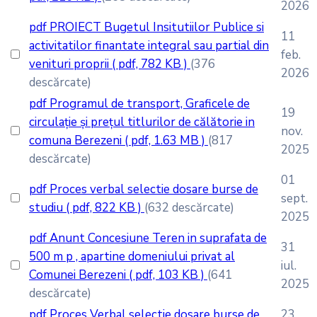
2026
pdf
PROIECT Bugetul Insitutiilor Publice si
11
activitatilor finantate integral sau partial din
feb.
venituri proprii
( pdf, 782 KB )
(376
2026
descărcate)
pdf
Programul de transport, Graficele de
19
circulație și prețul titlurilor de călătorie in
nov.
comuna Berezeni
( pdf, 1.63 MB )
(817
2025
descărcate)
01
pdf
Proces verbal selectie dosare burse de
sept.
studiu
( pdf, 822 KB )
(632 descărcate)
2025
pdf
Anunt Concesiune Teren in suprafata de
31
500 m p , apartine domeniului privat al
iul.
Comunei Berezeni
( pdf, 103 KB )
(641
2025
descărcate)
pdf
Proces Verbal selectie dosare burse de
23