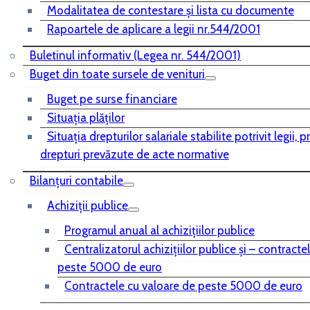
Modalitatea de contestare și lista cu documente
Rapoartele de aplicare a legii nr.544/2001
Buletinul informativ (Legea nr. 544/2001)
Buget din toate sursele de venituri
Buget pe surse financiare
Situaţia plăţilor
Situaţia drepturilor salariale stabilite potrivit legii, 
drepturi prevăzute de acte normative
Bilanţuri contabile
Achiziţii publice
Programul anual al achiziţiilor publice
Centralizatorul achiziţiilor publice şi – contracte
peste 5000 de euro
Contractele cu valoare de peste 5000 de euro