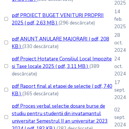
2025
14
pdf
PROIECT BUGET VENITURI PROPRII
feb.
2025
( pdf, 2.63 MB )
(296 descărcate)
2025
28
pdf
ANUNT ANULARE MAJORARI
( pdf, 208
oct.
KB )
(330 descărcate)
2024
pdf
Proiect Hotatare Consiliul Local Impozite
24
si Taxe locale 2025
( pdf, 3.11 MB )
(389
oct.
descărcate)
2024
17
pdf
Raport final al etapei de selecție
( pdf, 740
sept.
KB )
(365 descărcate)
2024
pdf
Proces verbal selectie dosare burse de
02
studiu pentru studentii din invatamantul
sept.
universitar Semestrul II an universitar 2023
2024
2024
( pdf, 182 KB )
(282 descărcate)