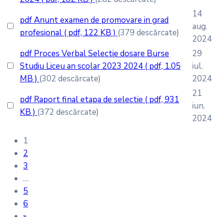
14
pdf
Anunt examen de promovare in grad
aug.
profesional
( pdf, 122 KB )
(379 descărcate)
2024
pdf
Proces Verbal Selectie dosare Burse
29
Studiu Liceu an scolar 2023 2024
( pdf, 1.05
iul.
MB )
(302 descărcate)
2024
21
pdf
Raport final etapa de selectie
( pdf, 931
iun.
KB )
(372 descărcate)
2024
1
2
3
…
5
6
»