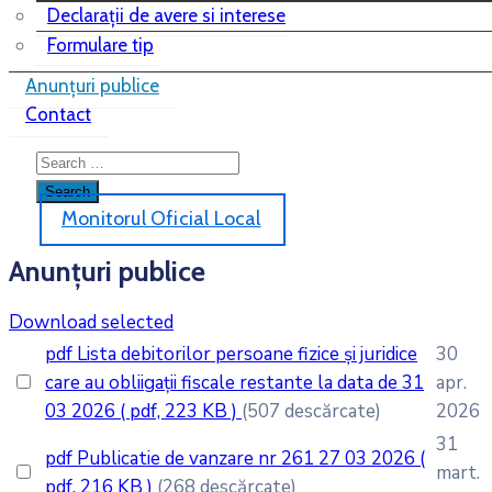
Declarații de avere si interese
Formulare tip
Anunțuri publice
Contact
Monitorul Oficial Local
Anunțuri publice
Download selected
pdf
Lista debitorilor persoane fizice și juridice
30
care au obliigații fiscale restante la data de 31
apr.
03 2026
( pdf, 223 KB )
(507 descărcate)
2026
31
pdf
Publicatie de vanzare nr 261 27 03 2026
(
mart.
pdf, 216 KB )
(268 descărcate)