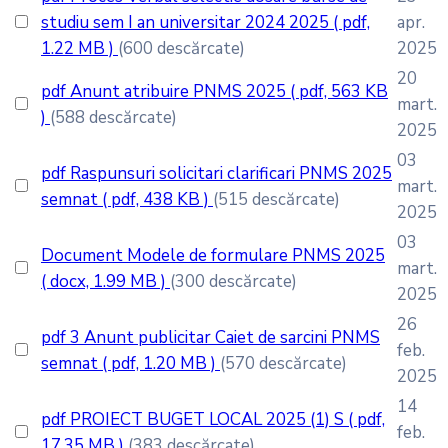
studiu sem I an universitar 2024 2025
( pdf,
apr.
1.22 MB )
(600 descărcate)
2025
20
pdf
Anunt atribuire PNMS 2025
( pdf, 563 KB
mart.
)
(588 descărcate)
2025
03
pdf
Raspunsuri solicitari clarificari PNMS 2025
mart.
semnat
( pdf, 438 KB )
(515 descărcate)
2025
03
Document
Modele de formulare PNMS 2025
mart.
( docx, 1.99 MB )
(300 descărcate)
2025
26
pdf
3 Anunt publicitar Caiet de sarcini PNMS
feb.
semnat
( pdf, 1.20 MB )
(570 descărcate)
2025
14
pdf
PROIECT BUGET LOCAL 2025 (1) S
( pdf,
feb.
17.35 MB )
(383 descărcate)