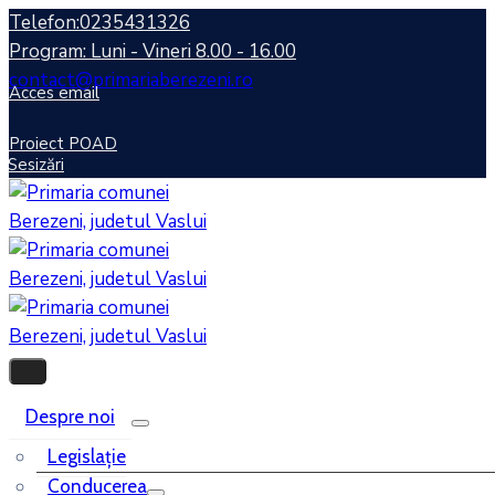
Telefon:0235431326
Program: Luni - Vineri 8.00 - 16.00
contact@primariaberezeni.ro
Acces email
Proiect POAD
Sesizări
Despre noi
Legislaţie
Conducerea