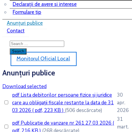
Declarații de avere si interese
Formulare tip
Anunțuri publice
Contact
Monitorul Oficial Local
Anunțuri publice
Download selected
pdf
Lista debitorilor persoane fizice și juridice
30
care au obliigații fiscale restante la data de 31
apr.
03 2026
( pdf, 223 KB )
(506 descărcate)
2026
31
pdf
Publicatie de vanzare nr 261 27 03 2026
(
mart.
pdf, 216 KB )
(268 descărcate)