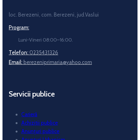
loc. Berezeni, com. Berezeni, jud.Vaslui
Program:
Luni-Vineri 08:00–16:00.
Telefon:
0235431326
Email:
berezeniprimaria@yahoo.com
Servicii publice
Carieră
Achizitii publice
Anunțuri publice
Anunțuri Urbanism