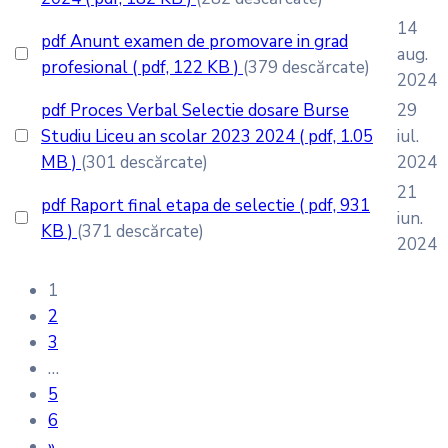
14
pdf
Anunt examen de promovare in grad
aug.
profesional
( pdf, 122 KB )
(379 descărcate)
2024
pdf
Proces Verbal Selectie dosare Burse
29
Studiu Liceu an scolar 2023 2024
( pdf, 1.05
iul.
MB )
(301 descărcate)
2024
21
pdf
Raport final etapa de selectie
( pdf, 931
iun.
KB )
(371 descărcate)
2024
1
2
3
…
5
6
»