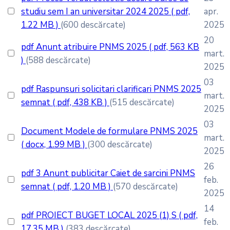
studiu sem I an universitar 2024 2025
( pdf,
apr.
1.22 MB )
(600 descărcate)
2025
20
pdf
Anunt atribuire PNMS 2025
( pdf, 563 KB
mart.
)
(588 descărcate)
2025
03
pdf
Raspunsuri solicitari clarificari PNMS 2025
mart.
semnat
( pdf, 438 KB )
(515 descărcate)
2025
03
Document
Modele de formulare PNMS 2025
mart.
( docx, 1.99 MB )
(300 descărcate)
2025
26
pdf
3 Anunt publicitar Caiet de sarcini PNMS
feb.
semnat
( pdf, 1.20 MB )
(570 descărcate)
2025
14
pdf
PROIECT BUGET LOCAL 2025 (1) S
( pdf,
feb.
17.35 MB )
(383 descărcate)