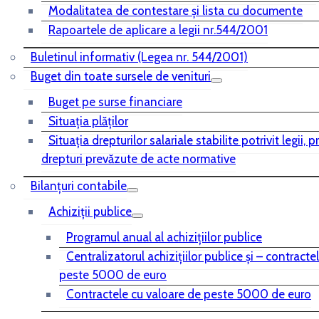
Modalitatea de contestare și lista cu documente
Rapoartele de aplicare a legii nr.544/2001
Buletinul informativ (Legea nr. 544/2001)
Buget din toate sursele de venituri
Buget pe surse financiare
Situaţia plăţilor
Situaţia drepturilor salariale stabilite potrivit legii, 
drepturi prevăzute de acte normative
Bilanţuri contabile
Achiziţii publice
Programul anual al achiziţiilor publice
Centralizatorul achiziţiilor publice şi – contracte
peste 5000 de euro
Contractele cu valoare de peste 5000 de euro