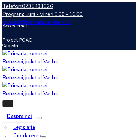
Telefon:0235431326
Program: Luni - Vineri 8.00 - 16.00
contact@primariaberezeni.ro
Acces email
Proiect POAD
Sesizări
Despre noi
Legislaţie
Conducerea