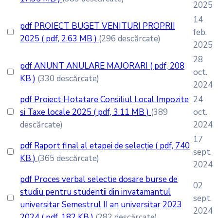
2025
14
pdf
PROIECT BUGET VENITURI PROPRII
feb.
2025
( pdf, 2.63 MB )
(296 descărcate)
2025
28
pdf
ANUNT ANULARE MAJORARI
( pdf, 208
oct.
KB )
(330 descărcate)
2024
pdf
Proiect Hotatare Consiliul Local Impozite
24
si Taxe locale 2025
( pdf, 3.11 MB )
(389
oct.
descărcate)
2024
17
pdf
Raport final al etapei de selecție
( pdf, 740
sept.
KB )
(365 descărcate)
2024
pdf
Proces verbal selectie dosare burse de
02
studiu pentru studentii din invatamantul
sept.
universitar Semestrul II an universitar 2023
2024
2024
( pdf, 182 KB )
(282 descărcate)