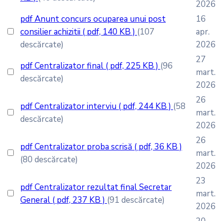
2026
pdf
Anunt concurs ocuparea unui post
16
consilier achizitii
( pdf, 140 KB )
(107
apr.
descărcate)
2026
27
pdf
Centralizator final
( pdf, 225 KB )
(96
mart.
descărcate)
2026
26
pdf
Centralizator interviu
( pdf, 244 KB )
(58
mart.
descărcate)
2026
26
pdf
Centralizator proba scrisă
( pdf, 36 KB )
mart.
(80 descărcate)
2026
23
pdf
Centralizator rezultat final Secretar
mart.
General
( pdf, 237 KB )
(91 descărcate)
2026