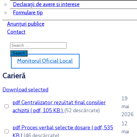
Declarații de avere si interese
Formulare tip
Anunțuri publice
Contact
Monitorul Oficial Local
Carieră
Download selected
19
pdf
Centralizator rezultat final consilier
mai
achizitii
( pdf, 105 KB )
(52 descărcate)
2026
12
pdf
Proces verbal selectie dosare
( pdf, 535
mai
KB )
(46 descărcate)