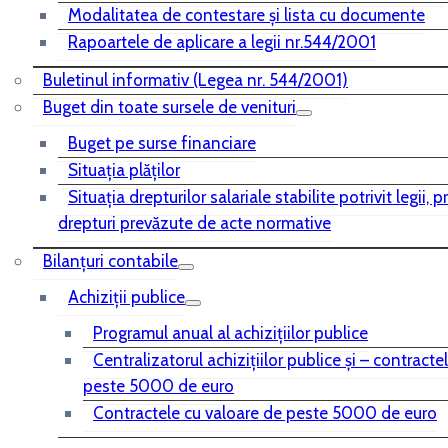
Modalitatea de contestare și lista cu documente
Rapoartele de aplicare a legii nr.544/2001
Buletinul informativ (Legea nr. 544/2001)
Buget din toate sursele de venituri
Buget pe surse financiare
Situaţia plăţilor
Situaţia drepturilor salariale stabilite potrivit legii, 
drepturi prevăzute de acte normative
Bilanţuri contabile
Achiziţii publice
Programul anual al achiziţiilor publice
Centralizatorul achiziţiilor publice şi – contracte
peste 5000 de euro
Contractele cu valoare de peste 5000 de euro