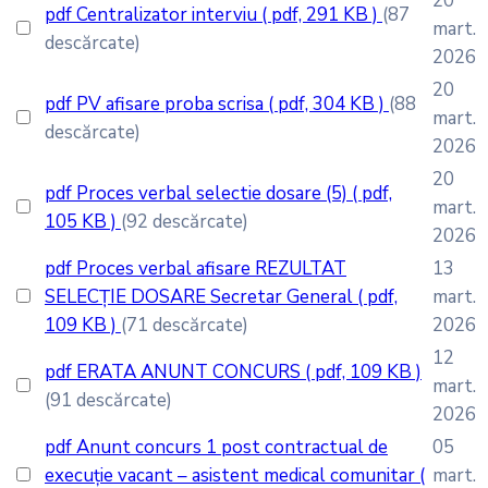
20
pdf
Centralizator interviu
( pdf, 291 KB )
(87
mart.
descărcate)
2026
20
pdf
PV afisare proba scrisa
( pdf, 304 KB )
(88
mart.
descărcate)
2026
20
pdf
Proces verbal selectie dosare (5)
( pdf,
mart.
105 KB )
(92 descărcate)
2026
pdf
Proces verbal afisare REZULTAT
13
SELECȚIE DOSARE Secretar General
( pdf,
mart.
109 KB )
(71 descărcate)
2026
12
pdf
ERATA ANUNT CONCURS
( pdf, 109 KB )
mart.
(91 descărcate)
2026
pdf
Anunt concurs 1 post contractual de
05
execuție vacant – asistent medical comunitar
(
mart.