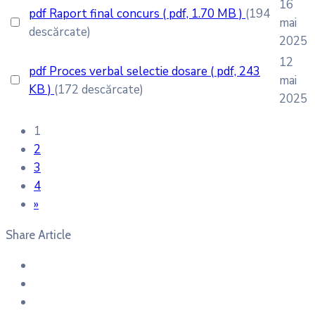
16
pdf
Raport final concurs
( pdf, 1.70 MB )
(194
mai
descărcate)
2025
12
pdf
Proces verbal selectie dosare
( pdf, 243
mai
KB )
(172 descărcate)
2025
1
2
3
4
»
Share Article