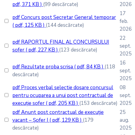
pdf, 371 KB )
(99 descărcate)
2026
17
pdf
Concurs post Secretar General temporar
feb.
( pdf, 125 KB )
(144 descărcate)
2026
22
pdf
RAPORTUL FINAL AL CONCURSULUI
sept.
sofer
( pdf, 227 KB )
(123 descărcate)
2025
16
pdf
Rezultate proba scrisa
( pdf, 84 KB )
(118
sept.
descărcate)
2025
pdf
Proces verbal selectie dosare concursul
08
pentru ocuparea a unui post contractual de
sept.
execuție sofer
( pdf, 205 KB )
(153 descărcate)
2025
pdf
Anunt post contractual de execuție
25
vacant – Șofer I
( pdf, 129 KB )
(179
aug.
descărcate)
2025