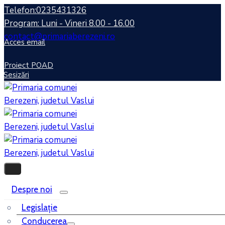
Telefon:0235431326
Program: Luni - Vineri 8.00 - 16.00
contact@primariaberezeni.ro
Acces email
Proiect POAD
Sesizări
Despre noi
Legislaţie
Conducerea