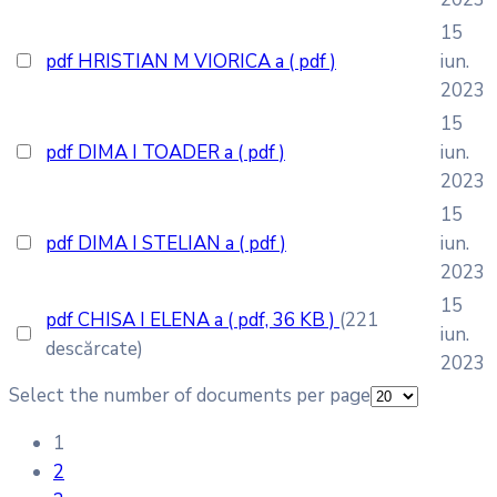
15
pdf
HRISTIAN M VIORICA a
( pdf )
iun.
2023
15
pdf
DIMA I TOADER a
( pdf )
iun.
2023
15
pdf
DIMA I STELIAN a
( pdf )
iun.
2023
15
pdf
CHISA I ELENA a
( pdf, 36 KB )
(221
iun.
descărcate)
2023
Select the number of documents per page
1
2