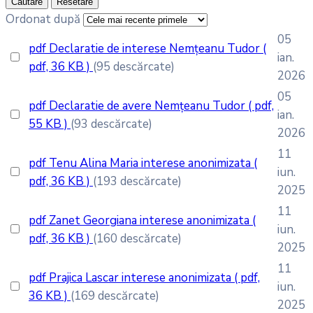
Căutare
Resetare
Ordonat după
05
pdf
Declaratie de interese Nemțeanu Tudor
(
ian.
pdf, 36 KB )
(95 descărcate)
2026
05
pdf
Declaratie de avere Nemțeanu Tudor
( pdf,
ian.
55 KB )
(93 descărcate)
2026
11
pdf
Tenu Alina Maria interese anonimizata
(
iun.
pdf, 36 KB )
(193 descărcate)
2025
11
pdf
Zanet Georgiana interese anonimizata
(
iun.
pdf, 36 KB )
(160 descărcate)
2025
11
pdf
Prajica Lascar interese anonimizata
( pdf,
iun.
36 KB )
(169 descărcate)
2025