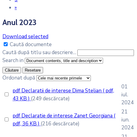
»
Anul 2023
Download selected
Caută documente
Caută după titlu sau descriere…
Search in
Căutare
Resetare
Ordonat după
01
pdf
Declaratii de interese Dima Stelian
( pdf,
iul.
43 KB )
(249 descărcate)
2024
21
pdf
Declaratie de interese Zanet Georgiana
(
iun.
pdf, 36 KB )
(216 descărcate)
2024
21