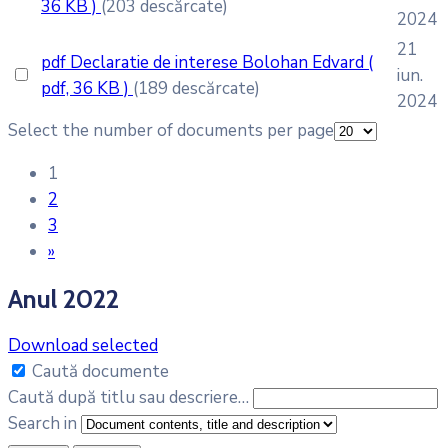
36 KB )
(203 descărcate)
2024
21
pdf
Declaratie de interese Bolohan Edvard
(
iun.
pdf, 36 KB )
(189 descărcate)
2024
Select the number of documents per page
1
2
3
»
Anul 2022
Download selected
Caută documente
Caută după titlu sau descriere…
Search in