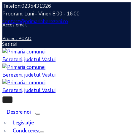
Telefon:0235431326
Program: Luni - Vineri 8.00 - 16.00
contact@primariaberezeni.ro
Acces email
Proiect POAD
Sesizări
Despre noi
Legislaţie
Conducerea