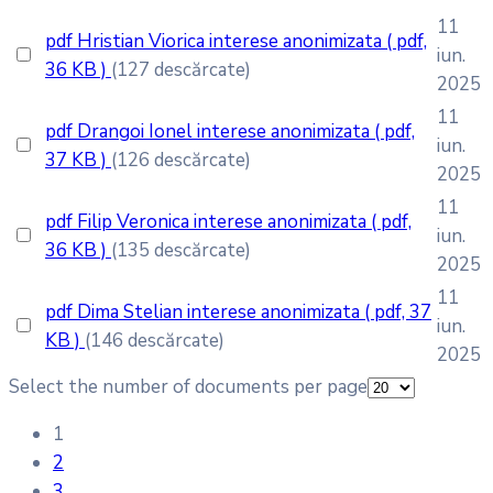
11
pdf
Hristian Viorica interese anonimizata
( pdf,
iun.
36 KB )
(127 descărcate)
2025
11
pdf
Drangoi Ionel interese anonimizata
( pdf,
iun.
37 KB )
(126 descărcate)
2025
11
pdf
Filip Veronica interese anonimizata
( pdf,
iun.
36 KB )
(135 descărcate)
2025
11
pdf
Dima Stelian interese anonimizata
( pdf, 37
iun.
KB )
(146 descărcate)
2025
Select the number of documents per page
1
2
3