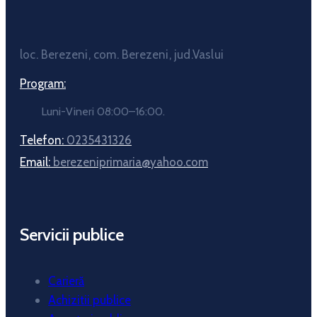
loc. Berezeni, com. Berezeni, jud.Vaslui
Program:
Luni-Vineri 08:00–16:00.
Telefon:
0235431326
Email:
berezeniprimaria@yahoo.com
Servicii publice
Carieră
Achizitii publice