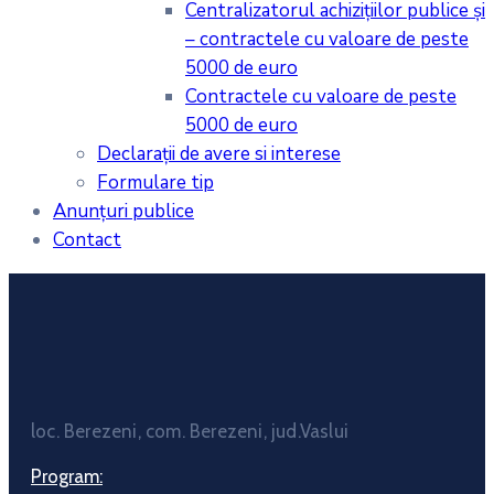
Centralizatorul achiziţiilor publice şi
– contractele cu valoare de peste
5000 de euro
Contractele cu valoare de peste
5000 de euro
Declarații de avere si interese
Formulare tip
Anunțuri publice
Contact
loc. Berezeni, com. Berezeni, jud.Vaslui
Program: