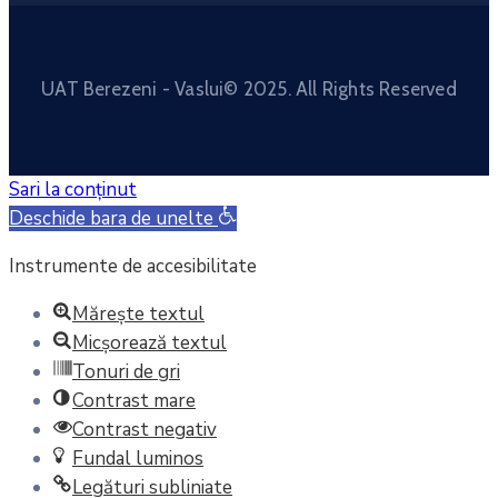
UAT Berezeni - Vaslui© 2025. All Rights Reserved
Sari la conținut
Deschide bara de unelte
Instrumente de accesibilitate
Mărește textul
Micșorează textul
Tonuri de gri
Contrast mare
Contrast negativ
Fundal luminos
Legături subliniate