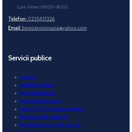
Luni-Vineri 08:00–16:00.
Telefon:
0235431326
Email:
berezeniprimaria@yahoo.com
Servicii publice
Carieră
Achizitii publice
Anunțuri publice
Anunțuri Urbanism
Legea 17/2014-Vânzare teren
Declaratii de căsătorie
Formulare-Asistență socială