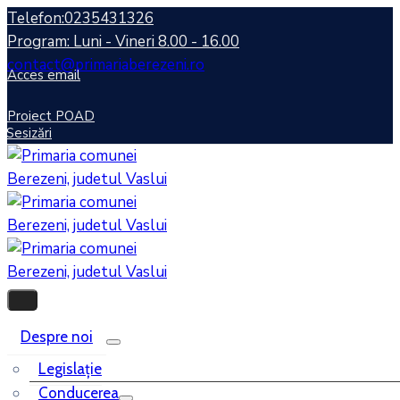
Telefon:0235431326
Program: Luni - Vineri 8.00 - 16.00
contact@primariaberezeni.ro
Acces email
Proiect POAD
Sesizări
Despre noi
Legislaţie
Conducerea