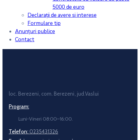
5000 de euro
Declarații de avere si interese
Formulare tip
Anunțuri publice
Contact
loc. Berezeni, com. Berezeni, jud.Vaslui
Program:
Luni-Vineri 08:00–16:00.
Telefon:
0235431326