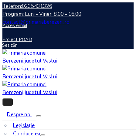
Telefon:0235431326
Program: Luni - Vineri 8.00 - 16.00
contact@primariaberezeni.ro
Acces email
Proiect POAD
Sesizări
Despre noi
Legislaţie
Conducerea