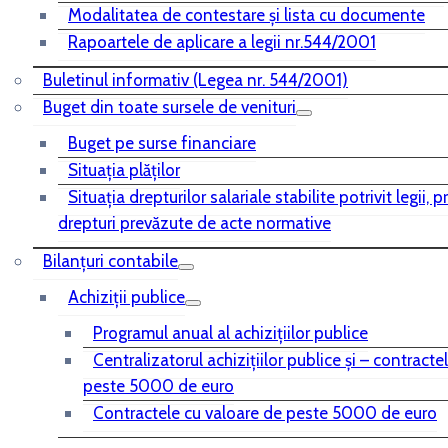
Modalitatea de contestare și lista cu documente
Rapoartele de aplicare a legii nr.544/2001
Buletinul informativ (Legea nr. 544/2001)
Buget din toate sursele de venituri
Buget pe surse financiare
Situaţia plăţilor
Situaţia drepturilor salariale stabilite potrivit legii, 
drepturi prevăzute de acte normative
Bilanţuri contabile
Achiziţii publice
Programul anual al achiziţiilor publice
Centralizatorul achiziţiilor publice şi – contracte
peste 5000 de euro
Contractele cu valoare de peste 5000 de euro