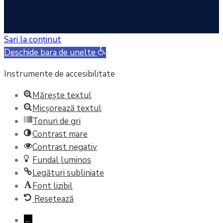
Sari la conținut
Deschide bara de unelte
Instrumente de accesibilitate
Mărește textul
Micșorează textul
Tonuri de gri
Contrast mare
Contrast negativ
Fundal luminos
Legături subliniate
Font lizibil
Resetează
←