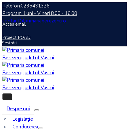
Telefon:0235431326
Program: Luni - Vineri 8.00 - 16.00
contact@primariaberezeni.ro
Acces email
Proiect POAD
Sesizări
Despre noi
Legislaţie
Conducerea