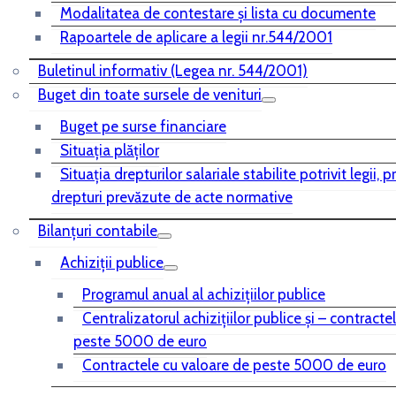
Modalitatea de contestare și lista cu documente
Rapoartele de aplicare a legii nr.544/2001
Buletinul informativ (Legea nr. 544/2001)
Buget din toate sursele de venituri
Buget pe surse financiare
Situaţia plăţilor
Situaţia drepturilor salariale stabilite potrivit legii, 
drepturi prevăzute de acte normative
Bilanţuri contabile
Achiziţii publice
Programul anual al achiziţiilor publice
Centralizatorul achiziţiilor publice şi – contracte
peste 5000 de euro
Contractele cu valoare de peste 5000 de euro