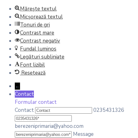
Mărește textul
Micșorează textul
Tonuri de gri
Contrast mare
Contrast negativ
Fundal luminos
Legături subliniate
Font lizibil
Resetează
←
Contact
Formular contact
Contact
0235431326
berezeniprimaria@yahoo.com
Message