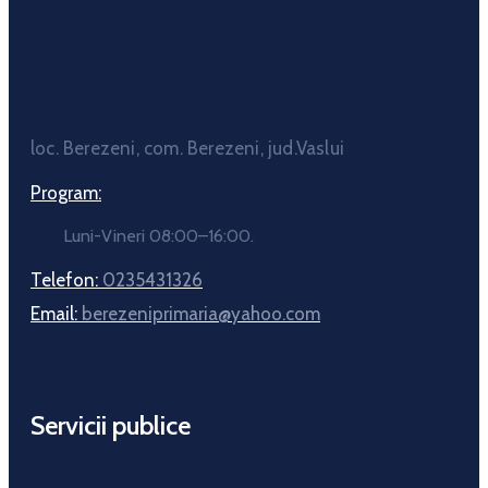
loc. Berezeni, com. Berezeni, jud.Vaslui
Program:
Luni-Vineri 08:00–16:00.
Telefon:
0235431326
Email:
berezeniprimaria@yahoo.com
Servicii publice