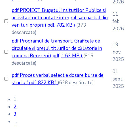
2026
pdf
PROIECT Bugetul Insitutiilor Publice si
11
activitatilor finantate integral sau partial din
feb.
venituri proprii
( pdf, 782 KB )
(373
2026
descărcate)
pdf
Programul de transport, Graficele de
19
circulație și prețul titlurilor de călătorie in
nov.
comuna Berezeni
( pdf, 1.63 MB )
(815
2025
descărcate)
01
pdf
Proces verbal selectie dosare burse de
sept.
studiu
( pdf, 822 KB )
(628 descărcate)
2025
1
2
3
…