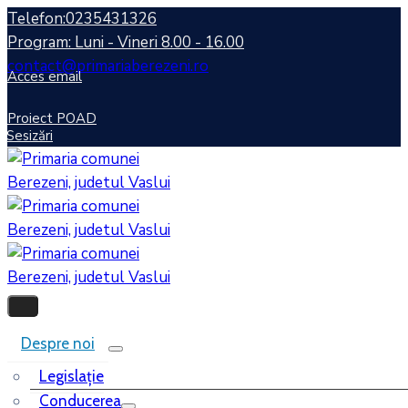
Telefon:0235431326
Program: Luni - Vineri 8.00 - 16.00
contact@primariaberezeni.ro
Acces email
Proiect POAD
Sesizări
Despre noi
Legislaţie
Conducerea