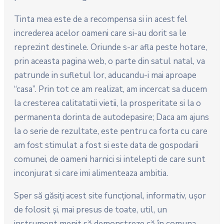
Tinta mea este de a recompensa si in acest fel
increderea acelor oameni care si-au dorit sa le
reprezint destinele. Oriunde s-ar afla peste hotare,
prin aceasta pagina web, o parte din satul natal, va
patrunde in sufletul lor, aducandu-i mai aproape
“casa”. Prin tot ce am realizat, am incercat sa ducem
la cresterea calitatatii vietii, la prosperitate si la o
permanenta dorinta de autodepasire; Daca am ajuns
la o serie de rezultate, este pentru ca forta cu care
am fost stimulat a fost si este data de gospodarii
comunei, de oameni harnici si intelepti de care sunt
inconjurat si care imi alimenteaza ambitia.
Sper să găsiţi acest site funcţional, informativ, uşor
de folosit şi, mai presus de toate, util, un
instrument menit să demonstreze că în comuna