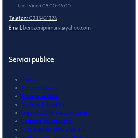
Luni-Vineri 08:00–16:00.
Telefon:
0235431326
Email:
berezeniprimaria@yahoo.com
Servicii publice
Carieră
Achizitii publice
Anunțuri publice
Anunțuri Urbanism
Legea 17/2014-Vânzare teren
Declaratii de căsătorie
Formulare-Asistență socială
Declarații de avere si interese