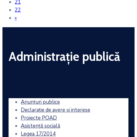
21
22
»
Administrație publică
Anunțuri publice
Declarație de avere și interese
Proiecte POAD
Asistență socială
Legea 17/2014