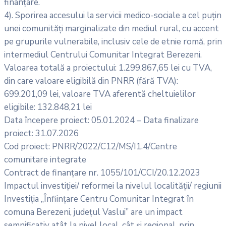
finanțare.
4). Sporirea accesului la servicii medico-sociale a cel puțin
unei comunități marginalizate din mediul rural, cu accent
pe grupurile vulnerabile, inclusiv cele de etnie romă, prin
intermediul Centrului Comunitar Integrat Berezeni.
Valoarea totală a proiectului: 1.299.867,65 lei cu TVA,
din care valoare eligibilă din PNRR (fără TVA):
699.201,09 lei, valoare TVA aferentă cheltuielilor
eligibile: 132.848,21 lei
Data începere proiect: 05.01.2024 – Data finalizare
proiect: 31.07.2026
Cod proiect: PNRR/2022/C12/MS/I1.4/Centre
comunitare integrate
Contract de finanțare nr. 1055/101/CCI/20.12.2023
Impactul investiției/ reformei la nivelul localității/ regiunii
Investiția „Înființare Centru Comunitar Integrat în
comuna Berezeni, județul Vaslui” are un impact
semnificativ atât la nivel local, cât și regional, prin