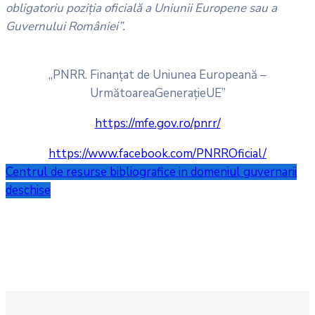
obligatoriu poziția oficială a Uniunii Europene sau a
Guvernului României”.
„PNRR. Finanțat de Uniunea Europeană –
UrmătoareaGenerațieUE”
https://mfe.gov.ro/pnrr/
https://www.facebook.com/PNRROficial/
Centrul de resurse bibliografice in domeniul guvernarii
deschise