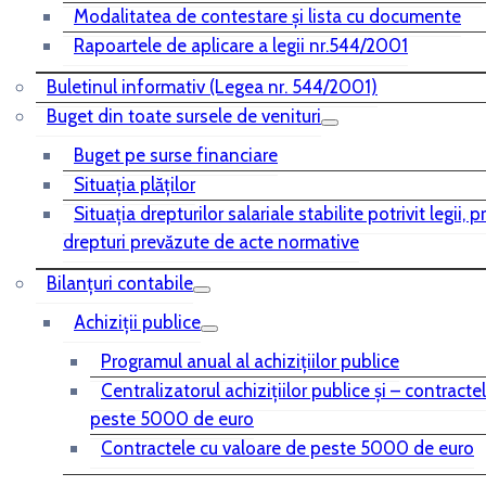
Modalitatea de contestare și lista cu documente
Rapoartele de aplicare a legii nr.544/2001
Buletinul informativ (Legea nr. 544/2001)
Buget din toate sursele de venituri
Buget pe surse financiare
Situaţia plăţilor
Situaţia drepturilor salariale stabilite potrivit legii, 
drepturi prevăzute de acte normative
Bilanţuri contabile
Achiziţii publice
Programul anual al achiziţiilor publice
Centralizatorul achiziţiilor publice şi – contracte
peste 5000 de euro
Contractele cu valoare de peste 5000 de euro