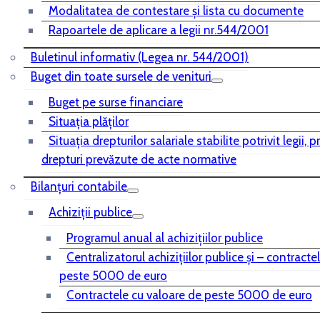
Modalitatea de contestare și lista cu documente
Rapoartele de aplicare a legii nr.544/2001
Buletinul informativ (Legea nr. 544/2001)
Buget din toate sursele de venituri
Buget pe surse financiare
Situaţia plăţilor
Situaţia drepturilor salariale stabilite potrivit legii, 
drepturi prevăzute de acte normative
Bilanţuri contabile
Achiziţii publice
Programul anual al achiziţiilor publice
Centralizatorul achiziţiilor publice şi – contracte
peste 5000 de euro
Contractele cu valoare de peste 5000 de euro