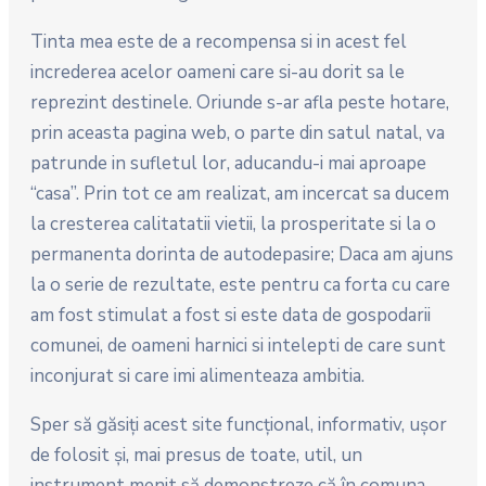
Tinta mea este de a recompensa si in acest fel
increderea acelor oameni care si-au dorit sa le
reprezint destinele. Oriunde s-ar afla peste hotare,
prin aceasta pagina web, o parte din satul natal, va
patrunde in sufletul lor, aducandu-i mai aproape
“casa”. Prin tot ce am realizat, am incercat sa ducem
la cresterea calitatatii vietii, la prosperitate si la o
permanenta dorinta de autodepasire; Daca am ajuns
la o serie de rezultate, este pentru ca forta cu care
am fost stimulat a fost si este data de gospodarii
comunei, de oameni harnici si intelepti de care sunt
inconjurat si care imi alimenteaza ambitia.
Sper să găsiţi acest site funcţional, informativ, uşor
de folosit şi, mai presus de toate, util, un
instrument menit să demonstreze că în comuna