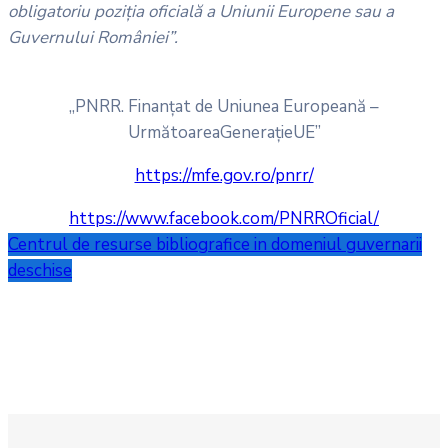
obligatoriu poziția oficială a Uniunii Europene sau a
Guvernului României”.
„PNRR. Finanțat de Uniunea Europeană –
UrmătoareaGenerațieUE”
https://mfe.gov.ro/pnrr/
https://www.facebook.com/PNRROficial/
Centrul de resurse bibliografice in domeniul guvernarii
deschise