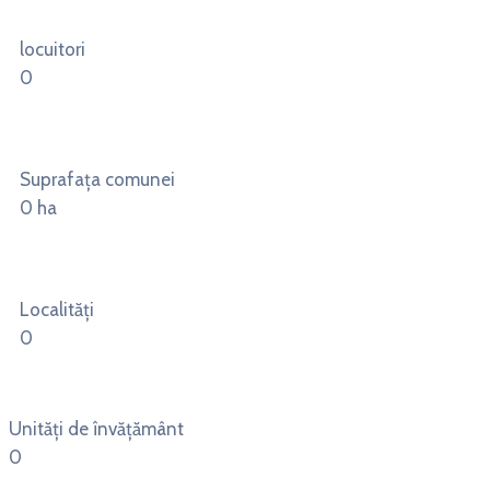
locuitori
0
Suprafața comunei
0
ha
Localități
0
Unități de învățământ
0