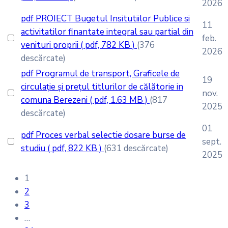
2026
pdf
PROIECT Bugetul Insitutiilor Publice si
11
activitatilor finantate integral sau partial din
feb.
venituri proprii
( pdf, 782 KB )
(376
2026
descărcate)
pdf
Programul de transport, Graficele de
19
circulație și prețul titlurilor de călătorie in
nov.
comuna Berezeni
( pdf, 1.63 MB )
(817
2025
descărcate)
01
pdf
Proces verbal selectie dosare burse de
sept.
studiu
( pdf, 822 KB )
(631 descărcate)
2025
1
2
3
…