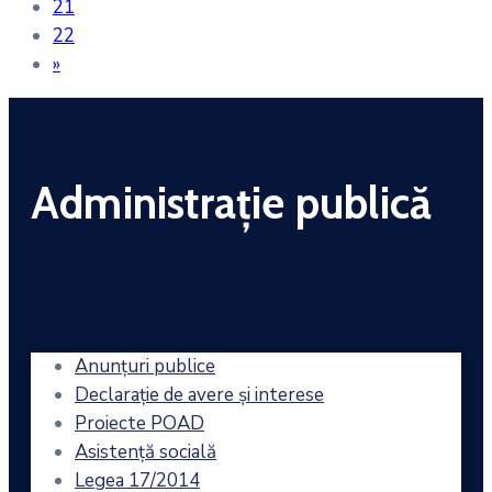
21
22
»
Administrație publică
Anunțuri publice
Declarație de avere și interese
Proiecte POAD
Asistență socială
Legea 17/2014