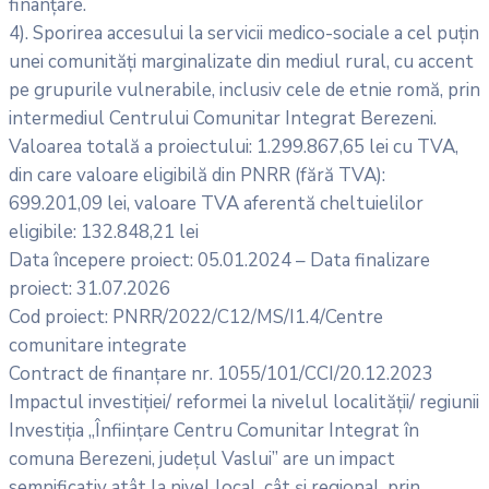
finanțare.
4). Sporirea accesului la servicii medico-sociale a cel puțin
unei comunități marginalizate din mediul rural, cu accent
pe grupurile vulnerabile, inclusiv cele de etnie romă, prin
intermediul Centrului Comunitar Integrat Berezeni.
Valoarea totală a proiectului: 1.299.867,65 lei cu TVA,
din care valoare eligibilă din PNRR (fără TVA):
699.201,09 lei, valoare TVA aferentă cheltuielilor
eligibile: 132.848,21 lei
Data începere proiect: 05.01.2024 – Data finalizare
proiect: 31.07.2026
Cod proiect: PNRR/2022/C12/MS/I1.4/Centre
comunitare integrate
Contract de finanțare nr. 1055/101/CCI/20.12.2023
Impactul investiției/ reformei la nivelul localității/ regiunii
Investiția „Înființare Centru Comunitar Integrat în
comuna Berezeni, județul Vaslui” are un impact
semnificativ atât la nivel local, cât și regional, prin