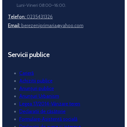
Luni-Vineri 08:00–16:00.
Telefon:
0235431326
Email:
berezeniprimaria@yahoo.com
Servicii publice
Carieră
Achizitii publice
Anunțuri publice
Anunțuri Urbanism
Legea 17/2014-Vânzare teren
Declaratii de căsătorie
Formulare-Asistență socială
Declarații de avere si interese