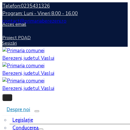
Telefon:0235431326
Program: Luni - Vineri 8.00 - 16.00
contact@primariaberezeni.ro
Acces email
Proiect POAD
Sesizări
Despre noi
Legislaţie
Conducerea