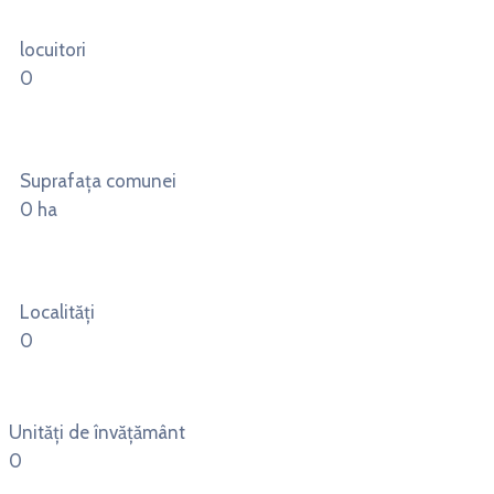
locuitori
0
Suprafața comunei
0
ha
Localități
0
Unități de învățământ
0