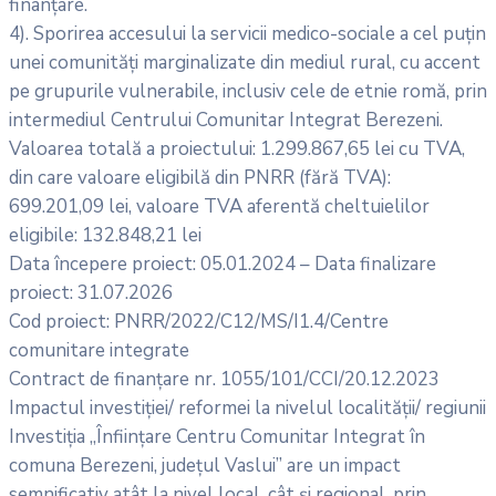
finanțare.
4). Sporirea accesului la servicii medico-sociale a cel puțin
unei comunități marginalizate din mediul rural, cu accent
pe grupurile vulnerabile, inclusiv cele de etnie romă, prin
intermediul Centrului Comunitar Integrat Berezeni.
Valoarea totală a proiectului: 1.299.867,65 lei cu TVA,
din care valoare eligibilă din PNRR (fără TVA):
699.201,09 lei, valoare TVA aferentă cheltuielilor
eligibile: 132.848,21 lei
Data începere proiect: 05.01.2024 – Data finalizare
proiect: 31.07.2026
Cod proiect: PNRR/2022/C12/MS/I1.4/Centre
comunitare integrate
Contract de finanțare nr. 1055/101/CCI/20.12.2023
Impactul investiției/ reformei la nivelul localității/ regiunii
Investiția „Înființare Centru Comunitar Integrat în
comuna Berezeni, județul Vaslui” are un impact
semnificativ atât la nivel local, cât și regional, prin