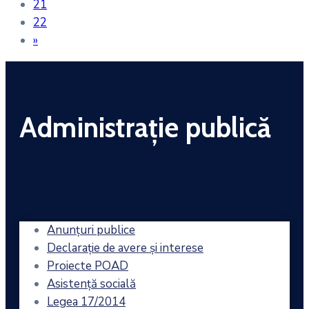
21
22
»
Administrație publică
Anunțuri publice
Declarație de avere și interese
Proiecte POAD
Asistență socială
Legea 17/2014