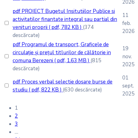
2026
pdf
PROIECT Bugetul Insitutiilor Publice si
11
activitatilor finantate integral sau partial din
feb.
venituri proprii
( pdf, 782 KB )
(374
2026
descărcate)
pdf
Programul de transport, Graficele de
19
circulație și prețul titlurilor de călătorie in
nov.
comuna Berezeni
( pdf, 1.63 MB )
(815
2025
descărcate)
01
pdf
Proces verbal selectie dosare burse de
sept.
studiu
( pdf, 822 KB )
(630 descărcate)
2025
1
2
3
…