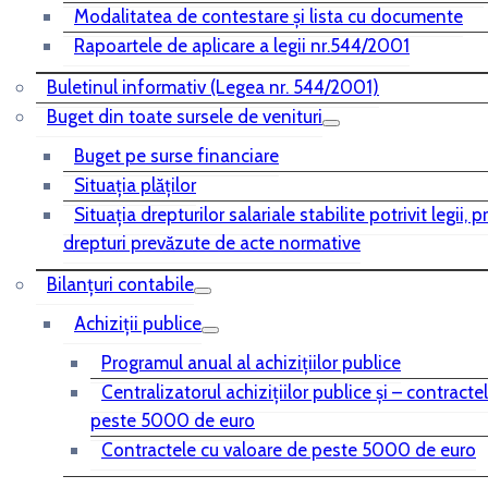
Modalitatea de contestare și lista cu documente
Rapoartele de aplicare a legii nr.544/2001
Buletinul informativ (Legea nr. 544/2001)
Buget din toate sursele de venituri
Buget pe surse financiare
Situaţia plăţilor
Situaţia drepturilor salariale stabilite potrivit legii, 
drepturi prevăzute de acte normative
Bilanţuri contabile
Achiziţii publice
Programul anual al achiziţiilor publice
Centralizatorul achiziţiilor publice şi – contracte
peste 5000 de euro
Contractele cu valoare de peste 5000 de euro