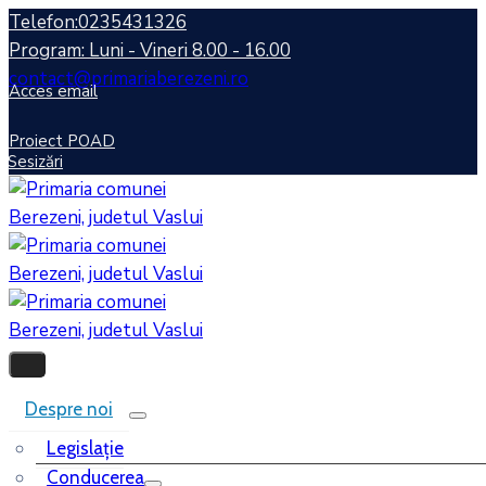
Telefon:0235431326
Program: Luni - Vineri 8.00 - 16.00
contact@primariaberezeni.ro
Acces email
Proiect POAD
Sesizări
Despre noi
Legislaţie
Conducerea