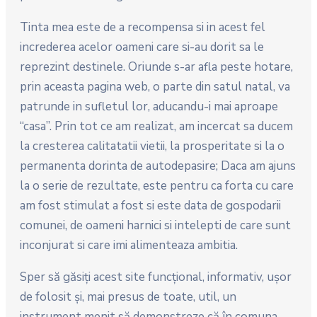
Tinta mea este de a recompensa si in acest fel
increderea acelor oameni care si-au dorit sa le
reprezint destinele. Oriunde s-ar afla peste hotare,
prin aceasta pagina web, o parte din satul natal, va
patrunde in sufletul lor, aducandu-i mai aproape
“casa”. Prin tot ce am realizat, am incercat sa ducem
la cresterea calitatatii vietii, la prosperitate si la o
permanenta dorinta de autodepasire; Daca am ajuns
la o serie de rezultate, este pentru ca forta cu care
am fost stimulat a fost si este data de gospodarii
comunei, de oameni harnici si intelepti de care sunt
inconjurat si care imi alimenteaza ambitia.
Sper să găsiţi acest site funcţional, informativ, uşor
de folosit şi, mai presus de toate, util, un
instrument menit să demonstreze că în comuna