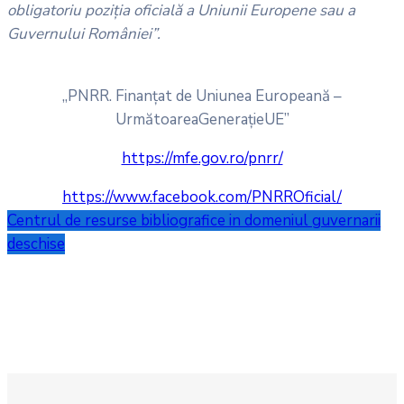
obligatoriu poziția oficială a Uniunii Europene sau a
Guvernului României”.
„PNRR. Finanțat de Uniunea Europeană –
UrmătoareaGenerațieUE”
https://mfe.gov.ro/pnrr/
https://www.facebook.com/PNRROficial/
Centrul de resurse bibliografice in domeniul guvernarii
deschise