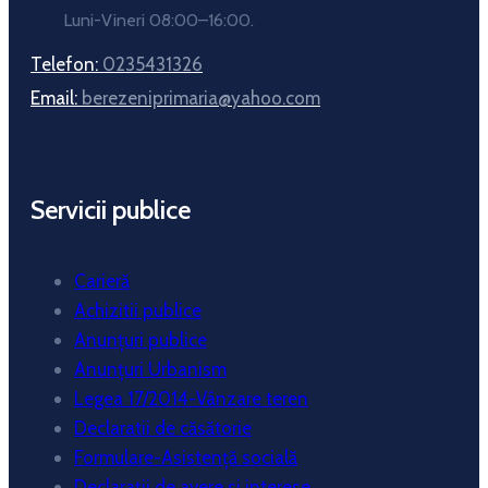
Luni-Vineri 08:00–16:00.
Telefon:
0235431326
Email:
berezeniprimaria@yahoo.com
Servicii publice
Carieră
Achizitii publice
Anunțuri publice
Anunțuri Urbanism
Legea 17/2014-Vânzare teren
Declaratii de căsătorie
Formulare-Asistență socială
Declarații de avere si interese