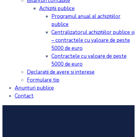
Bilanţuri contabile
Achiziţii publice
Programul anual al achiziţiilor
publice
Centralizatorul achiziţiilor publice şi
– contractele cu valoare de peste
5000 de euro
Contractele cu valoare de peste
5000 de euro
Declarații de avere si interese
Formulare tip
Anunțuri publice
Contact