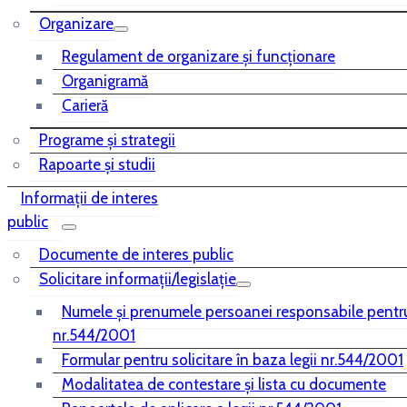
Organizare
Regulament de organizare și funcționare
Organigramă
Carieră
Programe și strategii
Rapoarte și studii
Informații de interes
public
Documente de interes public
Solicitare informații/legislație
Numele și prenumele persoanei responsabile pentr
nr.544/2001
Formular pentru solicitare în baza legii nr.544/2001
Modalitatea de contestare și lista cu documente