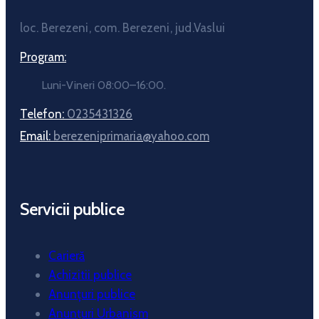
loc. Berezeni, com. Berezeni, jud.Vaslui
Program:
Luni-Vineri 08:00–16:00.
Telefon:
0235431326
Email:
berezeniprimaria@yahoo.com
Servicii publice
Carieră
Achizitii publice
Anunțuri publice
Anunțuri Urbanism