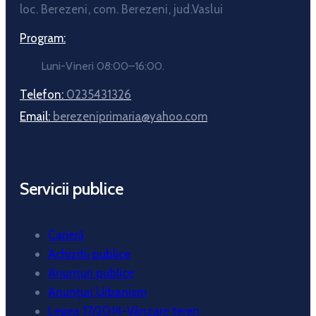
loc. Berezeni, com. Berezeni, jud.Vaslui
Program:
Luni-Vineri 08:00–16:00.
Telefon:
0235431326
Email:
berezeniprimaria@yahoo.com
Servicii publice
Carieră
Achizitii publice
Anunțuri publice
Anunțuri Urbanism
Legea 17/2014-Vânzare teren