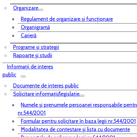
Organizare
Regulament de organizare și funcționare
Organigramă
Carieră
Programe și strategii
Rapoarte și studii
Informații de interes
public
Documente de interes public
Solicitare informații/legislație
Numele și prenumele persoanei responsabile pentr
nr.544/2001
Formular pentru solicitare în baza legii nr.544/2001
Modalitatea de contestare și lista cu documente