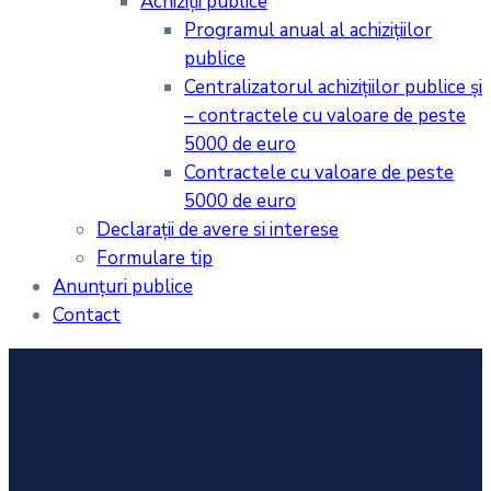
Achiziţii publice
Programul anual al achiziţiilor
publice
Centralizatorul achiziţiilor publice şi
– contractele cu valoare de peste
5000 de euro
Contractele cu valoare de peste
5000 de euro
Declarații de avere si interese
Formulare tip
Anunțuri publice
Contact