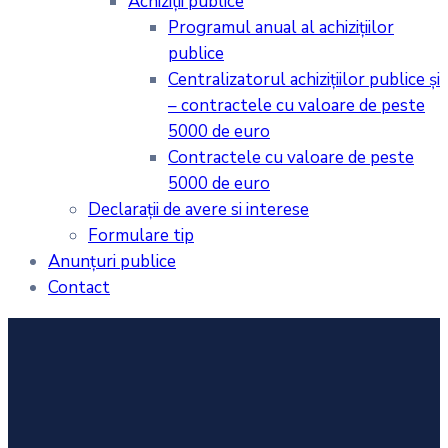
Achiziţii publice
Programul anual al achiziţiilor
publice
Centralizatorul achiziţiilor publice şi
– contractele cu valoare de peste
5000 de euro
Contractele cu valoare de peste
5000 de euro
Declarații de avere si interese
Formulare tip
Anunțuri publice
Contact