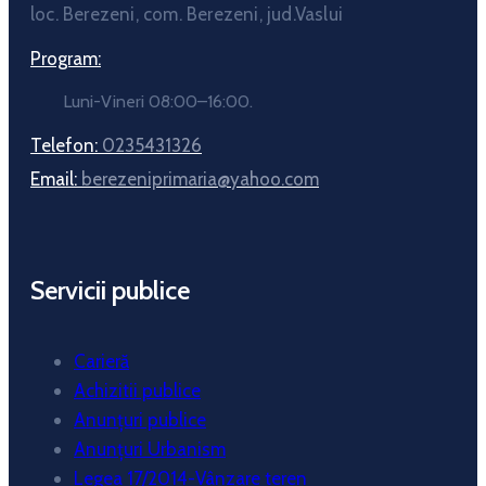
loc. Berezeni, com. Berezeni, jud.Vaslui
Program:
Luni-Vineri 08:00–16:00.
Telefon:
0235431326
Email:
berezeniprimaria@yahoo.com
Servicii publice
Carieră
Achizitii publice
Anunțuri publice
Anunțuri Urbanism
Legea 17/2014-Vânzare teren