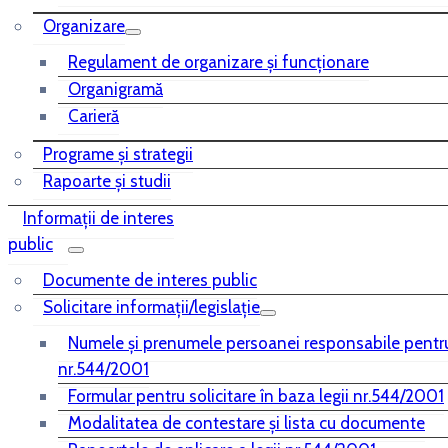
Organizare
Regulament de organizare și funcționare
Organigramă
Carieră
Programe și strategii
Rapoarte și studii
Informații de interes
public
Documente de interes public
Solicitare informații/legislație
Numele și prenumele persoanei responsabile pentr
nr.544/2001
Formular pentru solicitare în baza legii nr.544/2001
Modalitatea de contestare și lista cu documente