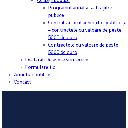
Achiziţii publice
Programul anual al achiziţiilor
publice
Centralizatorul achiziţiilor publice şi
– contractele cu valoare de peste
5000 de euro
Contractele cu valoare de peste
5000 de euro
Declarații de avere si interese
Formulare tip
Anunțuri publice
Contact