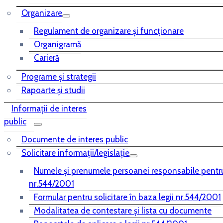
Organizare
Regulament de organizare și funcționare
Organigramă
Carieră
Programe și strategii
Rapoarte și studii
Informații de interes
public
Documente de interes public
Solicitare informații/legislație
Numele și prenumele persoanei responsabile pentr
nr.544/2001
Formular pentru solicitare în baza legii nr.544/2001
Modalitatea de contestare și lista cu documente