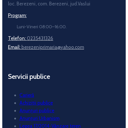
loc. Berezeni, com. Berezeni, jud.Vaslui
Program:
Luni-Vineri 08:00–16:00.
Telefon:
0235431326
Email:
berezeniprimaria@yahoo.com
Servicii publice
Carieră
Achizitii publice
Anunțuri publice
Anunțuri Urbanism
Legea 17/2014-Vânzare teren