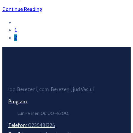
Continue Reading
1
2
loc. Berezeni, com. Berezeni, jud.Vaslui
Program:
Luni-Vineri 08:00–16:00.
Telefon:
0235431326