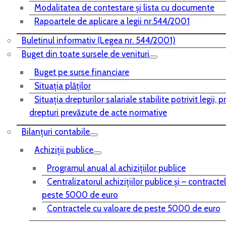
Modalitatea de contestare și lista cu documente
Rapoartele de aplicare a legii nr.544/2001
Buletinul informativ (Legea nr. 544/2001)
Buget din toate sursele de venituri
Buget pe surse financiare
Situaţia plăţilor
Situaţia drepturilor salariale stabilite potrivit legii, 
drepturi prevăzute de acte normative
Bilanţuri contabile
Achiziţii publice
Programul anual al achiziţiilor publice
Centralizatorul achiziţiilor publice şi – contracte
peste 5000 de euro
Contractele cu valoare de peste 5000 de euro