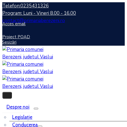
Telefon:0235431326
Program: Luni - Vineri 8.00 - 16.00
contact@primariaberezeni.ro
Acces email
Proiect POAD
Sesizări
Despre noi
Legislaţie
Conducerea