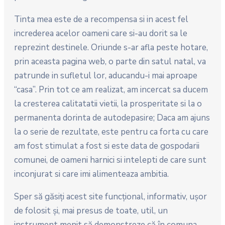
Tinta mea este de a recompensa si in acest fel
increderea acelor oameni care si-au dorit sa le
reprezint destinele. Oriunde s-ar afla peste hotare,
prin aceasta pagina web, o parte din satul natal, va
patrunde in sufletul lor, aducandu-i mai aproape
“casa”. Prin tot ce am realizat, am incercat sa ducem
la cresterea calitatatii vietii, la prosperitate si la o
permanenta dorinta de autodepasire; Daca am ajuns
la o serie de rezultate, este pentru ca forta cu care
am fost stimulat a fost si este data de gospodarii
comunei, de oameni harnici si intelepti de care sunt
inconjurat si care imi alimenteaza ambitia.
Sper să găsiţi acest site funcţional, informativ, uşor
de folosit şi, mai presus de toate, util, un
instrument menit să demonstreze că în comuna