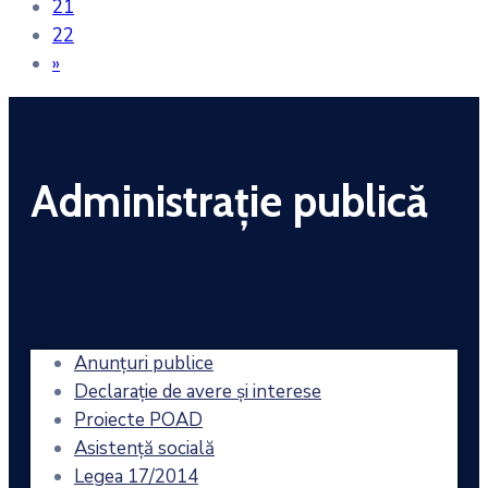
21
22
»
Administrație publică
Anunțuri publice
Declarație de avere și interese
Proiecte POAD
Asistență socială
Legea 17/2014