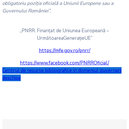
obligatoriu poziția oficială a Uniunii Europene sau a
Guvernului României”.
„PNRR. Finanțat de Uniunea Europeană –
UrmătoareaGenerațieUE”
https://mfe.gov.ro/pnrr/
https://www.facebook.com/PNRROficial/
Centrul de resurse bibliografice in domeniul guvernarii
deschise