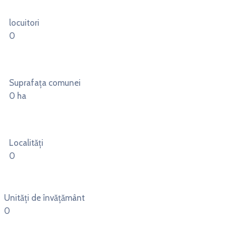
locuitori
0
Suprafața comunei
0
ha
Localități
0
Unități de învățământ
0