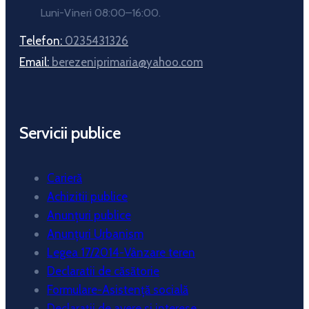
Luni-Vineri 08:00–16:00.
Telefon:
0235431326
Email:
berezeniprimaria@yahoo.com
Servicii publice
Carieră
Achizitii publice
Anunțuri publice
Anunțuri Urbanism
Legea 17/2014-Vânzare teren
Declaratii de căsătorie
Formulare-Asistență socială
Declarații de avere si interese