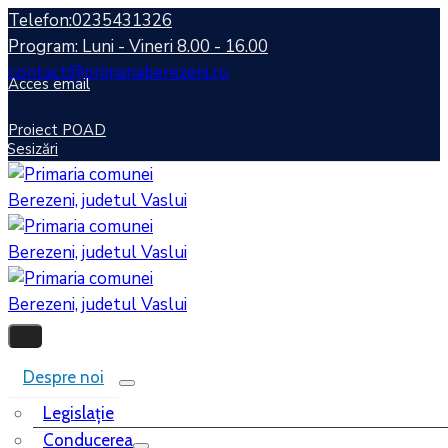
Telefon:0235431326
Program: Luni - Vineri 8.00 - 16.00
contact@primariaberezeni.ro
Acces email
Proiect POAD
Sesizări
Despre noi
Legislaţie
Conducerea