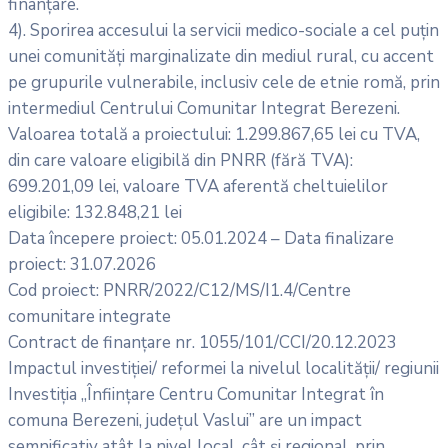
finanțare.
4). Sporirea accesului la servicii medico-sociale a cel puțin
unei comunități marginalizate din mediul rural, cu accent
pe grupurile vulnerabile, inclusiv cele de etnie romă, prin
intermediul Centrului Comunitar Integrat Berezeni.
Valoarea totală a proiectului: 1.299.867,65 lei cu TVA,
din care valoare eligibilă din PNRR (fără TVA):
699.201,09 lei, valoare TVA aferentă cheltuielilor
eligibile: 132.848,21 lei
Data începere proiect: 05.01.2024 – Data finalizare
proiect: 31.07.2026
Cod proiect: PNRR/2022/C12/MS/I1.4/Centre
comunitare integrate
Contract de finanțare nr. 1055/101/CCI/20.12.2023
Impactul investiției/ reformei la nivelul localității/ regiunii
Investiția „Înființare Centru Comunitar Integrat în
comuna Berezeni, județul Vaslui” are un impact
semnificativ atât la nivel local, cât și regional, prin