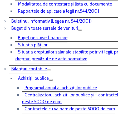
Modalitatea de contestare și lista cu documente
Rapoartele de aplicare a legii nr.544/2001
Buletinul informativ (Legea nr. 544/2001)
Buget din toate sursele de venituri
Buget pe surse financiare
Situaţia plăţilor
Situaţia drepturilor salariale stabilite potrivit legii, 
drepturi prevăzute de acte normative
Bilanţuri contabile
Achiziţii publice
Programul anual al achiziţiilor publice
Centralizatorul achiziţiilor publice şi – contracte
peste 5000 de euro
Contractele cu valoare de peste 5000 de euro