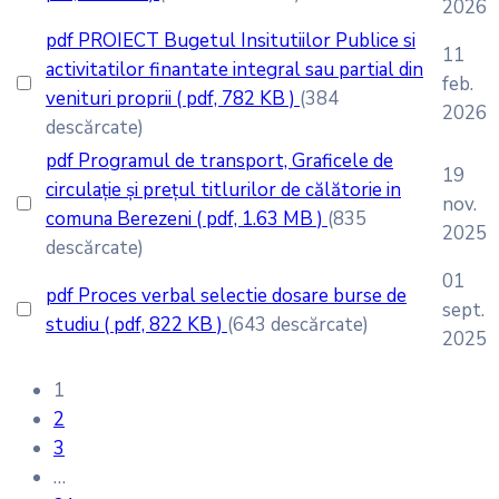
2026
pdf
PROIECT Bugetul Insitutiilor Publice si
11
activitatilor finantate integral sau partial din
feb.
venituri proprii
( pdf, 782 KB )
(384
2026
descărcate)
pdf
Programul de transport, Graficele de
19
circulație și prețul titlurilor de călătorie in
nov.
comuna Berezeni
( pdf, 1.63 MB )
(835
2025
descărcate)
01
pdf
Proces verbal selectie dosare burse de
sept.
studiu
( pdf, 822 KB )
(643 descărcate)
2025
1
2
3
…