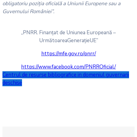
obligatoriu poziția oficială a Uniunii Europene sau a
Guvernului României”.
„PNRR. Finanțat de Uniunea Europeană –
UrmătoareaGenerațieUE”
https://mfe.gov.ro/pnrr/
https://www.facebook.com/PNRROficial/
Centrul de resurse bibliografice in domeniul guvernarii
deschise