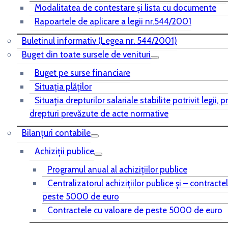
Modalitatea de contestare și lista cu documente
Rapoartele de aplicare a legii nr.544/2001
Buletinul informativ (Legea nr. 544/2001)
Buget din toate sursele de venituri
Buget pe surse financiare
Situaţia plăţilor
Situaţia drepturilor salariale stabilite potrivit legii, 
drepturi prevăzute de acte normative
Bilanţuri contabile
Achiziţii publice
Programul anual al achiziţiilor publice
Centralizatorul achiziţiilor publice şi – contracte
peste 5000 de euro
Contractele cu valoare de peste 5000 de euro