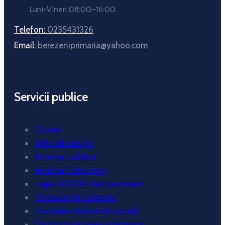
Luni-Vineri 08:00–16:00.
Telefon:
0235431326
Email:
berezeniprimaria@yahoo.com
Servicii publice
Carieră
Achizitii publice
Anunțuri publice
Anunțuri Urbanism
Legea 17/2014-Vânzare teren
Declaratii de căsătorie
Formulare-Asistență socială
Declarații de avere si interese