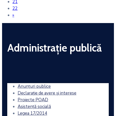
21
22
»
Administrație publică
Anunțuri publice
Declarație de avere și interese
Proiecte POAD
Asistență socială
Legea 17/2014