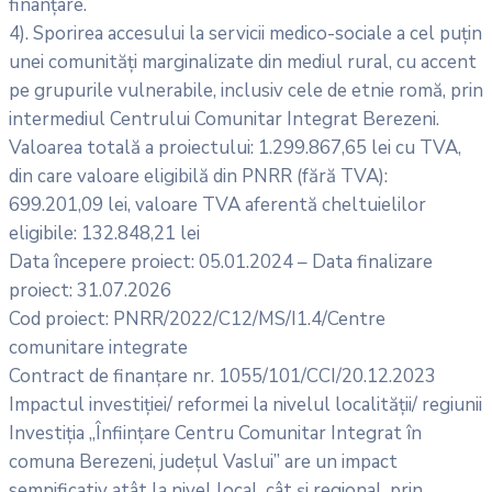
finanțare.
4). Sporirea accesului la servicii medico-sociale a cel puțin
unei comunități marginalizate din mediul rural, cu accent
pe grupurile vulnerabile, inclusiv cele de etnie romă, prin
intermediul Centrului Comunitar Integrat Berezeni.
Valoarea totală a proiectului: 1.299.867,65 lei cu TVA,
din care valoare eligibilă din PNRR (fără TVA):
699.201,09 lei, valoare TVA aferentă cheltuielilor
eligibile: 132.848,21 lei
Data începere proiect: 05.01.2024 – Data finalizare
proiect: 31.07.2026
Cod proiect: PNRR/2022/C12/MS/I1.4/Centre
comunitare integrate
Contract de finanțare nr. 1055/101/CCI/20.12.2023
Impactul investiției/ reformei la nivelul localității/ regiunii
Investiția „Înființare Centru Comunitar Integrat în
comuna Berezeni, județul Vaslui” are un impact
semnificativ atât la nivel local, cât și regional, prin