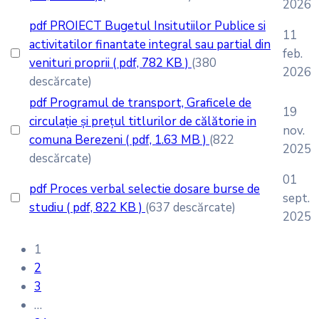
2026
pdf
PROIECT Bugetul Insitutiilor Publice si
11
activitatilor finantate integral sau partial din
feb.
venituri proprii
( pdf, 782 KB )
(380
2026
descărcate)
pdf
Programul de transport, Graficele de
19
circulație și prețul titlurilor de călătorie in
nov.
comuna Berezeni
( pdf, 1.63 MB )
(822
2025
descărcate)
01
pdf
Proces verbal selectie dosare burse de
sept.
studiu
( pdf, 822 KB )
(637 descărcate)
2025
1
2
3
…