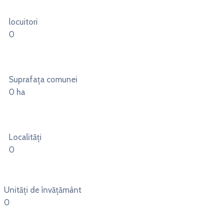
locuitori
0
Suprafața comunei
0
ha
Localități
0
Unități de învățământ
0