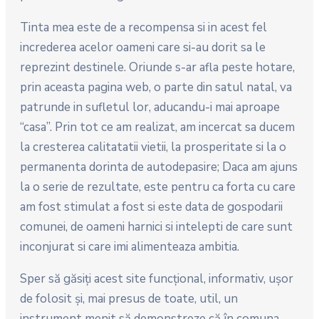
Tinta mea este de a recompensa si in acest fel
increderea acelor oameni care si-au dorit sa le
reprezint destinele. Oriunde s-ar afla peste hotare,
prin aceasta pagina web, o parte din satul natal, va
patrunde in sufletul lor, aducandu-i mai aproape
“casa”. Prin tot ce am realizat, am incercat sa ducem
la cresterea calitatatii vietii, la prosperitate si la o
permanenta dorinta de autodepasire; Daca am ajuns
la o serie de rezultate, este pentru ca forta cu care
am fost stimulat a fost si este data de gospodarii
comunei, de oameni harnici si intelepti de care sunt
inconjurat si care imi alimenteaza ambitia.
Sper să găsiţi acest site funcţional, informativ, uşor
de folosit şi, mai presus de toate, util, un
instrument menit să demonstreze că în comuna