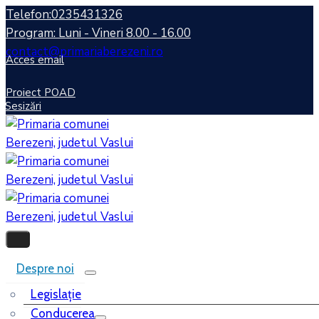
Telefon:0235431326
Program: Luni - Vineri 8.00 - 16.00
contact@primariaberezeni.ro
Acces email
Proiect POAD
Sesizări
Despre noi
Legislaţie
Conducerea