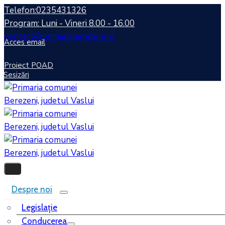
Telefon:0235431326
Program: Luni - Vineri 8.00 - 16.00
contact@primariaberezeni.ro
Acces email
Proiect POAD
Sesizări
Despre noi
Legislaţie
Conducerea