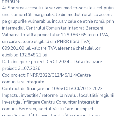
finanțare.
4). Sporirea accesului la servicii medico-sociale a cel puțin
unei comunități marginalizate din mediul rural, cu accent
pe grupurile vulnerabile, inclusiv cele de etnie romă, prin
intermediul Centrului Comunitar Integrat Berezeni.
Valoarea totală a proiectului: 1.299.867,65 lei cu TVA,
din care valoare eligibilă din PNRR (fără TVA):
699.201,09 lei, valoare TVA aferentă cheltuielilor
eligibile: 132.848,21 lei
Data începere proiect: 05.01.2024 – Data finalizare
proiect: 31.07.2026
Cod proiect: PNRR/2022/C12/MS/I1.4/Centre
comunitare integrate
Contract de finanțare nr. 1055/101/CCI/20.12.2023
Impactul investiției/ reformei la nivelul localității/ regiunii
Investiția „Înființare Centru Comunitar Integrat în
comuna Berezeni, județul Vaslui” are un impact
semnificativ atât la nivel local, cât și regional, prin