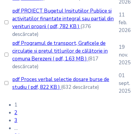
2026
pdf
PROIECT Bugetul Insitutiilor Publice si
11
activitatilor finantate integral sau partial din
feb.
venituri proprii
( pdf, 782 KB )
(376
2026
descărcate)
pdf
Programul de transport, Graficele de
19
circulație și prețul titlurilor de călătorie in
nov.
comuna Berezeni
( pdf, 1.63 MB )
(817
2025
descărcate)
01
pdf
Proces verbal selectie dosare burse de
sept.
studiu
( pdf, 822 KB )
(632 descărcate)
2025
1
2
3
…