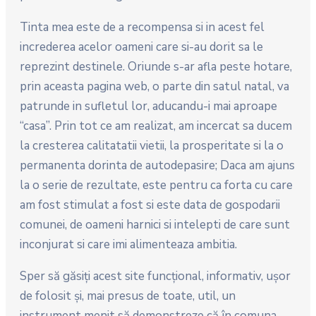
Tinta mea este de a recompensa si in acest fel
increderea acelor oameni care si-au dorit sa le
reprezint destinele. Oriunde s-ar afla peste hotare,
prin aceasta pagina web, o parte din satul natal, va
patrunde in sufletul lor, aducandu-i mai aproape
“casa”. Prin tot ce am realizat, am incercat sa ducem
la cresterea calitatatii vietii, la prosperitate si la o
permanenta dorinta de autodepasire; Daca am ajuns
la o serie de rezultate, este pentru ca forta cu care
am fost stimulat a fost si este data de gospodarii
comunei, de oameni harnici si intelepti de care sunt
inconjurat si care imi alimenteaza ambitia.
Sper să găsiţi acest site funcţional, informativ, uşor
de folosit şi, mai presus de toate, util, un
instrument menit să demonstreze că în comuna