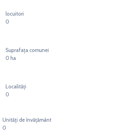
locuitori
0
Suprafața comunei
0
ha
Localități
0
Unități de învățământ
0