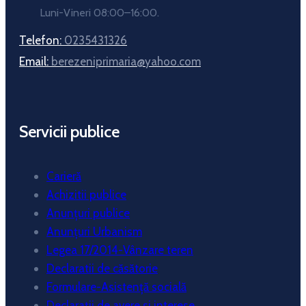
Luni-Vineri 08:00–16:00.
Telefon:
0235431326
Email:
berezeniprimaria@yahoo.com
Servicii publice
Carieră
Achizitii publice
Anunțuri publice
Anunțuri Urbanism
Legea 17/2014-Vânzare teren
Declaratii de căsătorie
Formulare-Asistență socială
Declarații de avere si interese