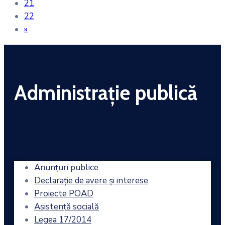
21
22
»
Administrație publică
Anunțuri publice
Declarație de avere și interese
Proiecte POAD
Asistență socială
Legea 17/2014