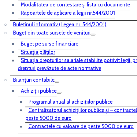
Modalitatea de contestare și lista cu documente
Rapoartele de aplicare a legii nr.544/2001
Buletinul informativ (Legea nr. 544/2001)
Buget din toate sursele de venituri
Buget pe surse financiare
Situaţia plăţilor
Situaţia drepturilor salariale stabilite potrivit legii, 
drepturi prevăzute de acte normative
Bilanţuri contabile
Achiziţii publice
Programul anual al achiziţiilor publice
Centralizatorul achiziţiilor publice şi – contracte
peste 5000 de euro
Contractele cu valoare de peste 5000 de euro