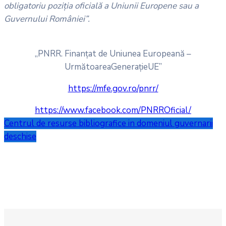
obligatoriu poziția oficială a Uniunii Europene sau a
Guvernului României”.
„PNRR. Finanțat de Uniunea Europeană –
UrmătoareaGenerațieUE”
https://mfe.gov.ro/pnrr/
https://www.facebook.com/PNRROficial/
Centrul de resurse bibliografice in domeniul guvernarii
deschise