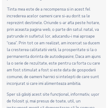
Tinta mea este de a recompensa si in acest fel
increderea acelor oameni care si-au dorit sa le
reprezint destinele. Oriunde s-ar afla peste hotare,
prin aceasta pagina web, o parte din satul natal, va
patrunde in sufletul lor, aducandu-i mai aproape
“casa”. Prin tot ce am realizat, am incercat sa ducem
la cresterea calitatatii vietii, la prosperitate si la o
permanenta dorinta de autodepasire; Daca am ajuns
la o serie de rezultate, este pentru ca forta cu care
am fost stimulat a fost si este data de gospodarii
comunei, de oameni harnici si intelepti de care sunt
inconjurat si care imi alimenteaza ambitia.
Sper să găsiţi acest site funcţional, informativ, uşor
de folosit şi, mai presus de toate, util, un
instrument menit să demonstreze că în comuna