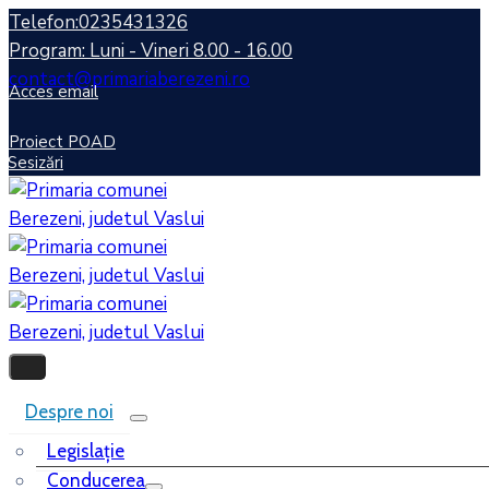
Telefon:0235431326
Program: Luni - Vineri 8.00 - 16.00
contact@primariaberezeni.ro
Acces email
Proiect POAD
Sesizări
Despre noi
Legislaţie
Conducerea