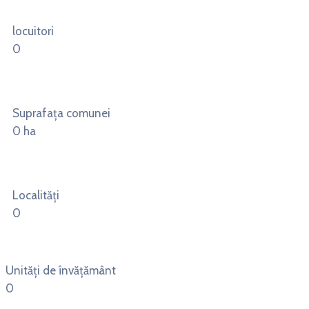
locuitori
0
Suprafața comunei
0
ha
Localități
0
Unități de învățământ
0