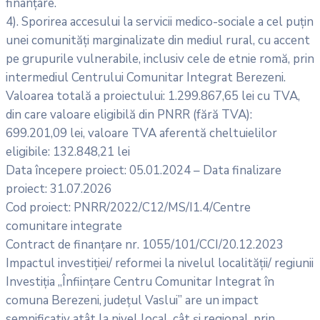
finanțare.
4). Sporirea accesului la servicii medico-sociale a cel puțin
unei comunități marginalizate din mediul rural, cu accent
pe grupurile vulnerabile, inclusiv cele de etnie romă, prin
intermediul Centrului Comunitar Integrat Berezeni.
Valoarea totală a proiectului: 1.299.867,65 lei cu TVA,
din care valoare eligibilă din PNRR (fără TVA):
699.201,09 lei, valoare TVA aferentă cheltuielilor
eligibile: 132.848,21 lei
Data începere proiect: 05.01.2024 – Data finalizare
proiect: 31.07.2026
Cod proiect: PNRR/2022/C12/MS/I1.4/Centre
comunitare integrate
Contract de finanțare nr. 1055/101/CCI/20.12.2023
Impactul investiției/ reformei la nivelul localității/ regiunii
Investiția „Înființare Centru Comunitar Integrat în
comuna Berezeni, județul Vaslui” are un impact
semnificativ atât la nivel local, cât și regional, prin