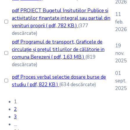
2026
pdf
PROIECT Bugetul Insitutiilor Publice si
11
activitatilor finantate integral sau partial din
feb.
venituri proprii
( pdf, 782 KB )
(377
2026
descărcate)
pdf
Programul de transport, Graficele de
19
circulație și prețul titlurilor de călătorie in
nov.
comuna Berezeni
( pdf, 1.63 MB )
(819
2025
descărcate)
01
pdf
Proces verbal selectie dosare burse de
sept.
studiu
( pdf, 822 KB )
(634 descărcate)
2025
1
2
3
…