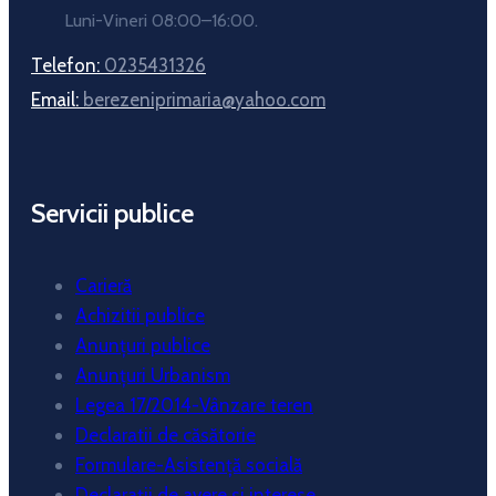
Luni-Vineri 08:00–16:00.
Telefon:
0235431326
Email:
berezeniprimaria@yahoo.com
Servicii publice
Carieră
Achizitii publice
Anunțuri publice
Anunțuri Urbanism
Legea 17/2014-Vânzare teren
Declaratii de căsătorie
Formulare-Asistență socială
Declarații de avere si interese