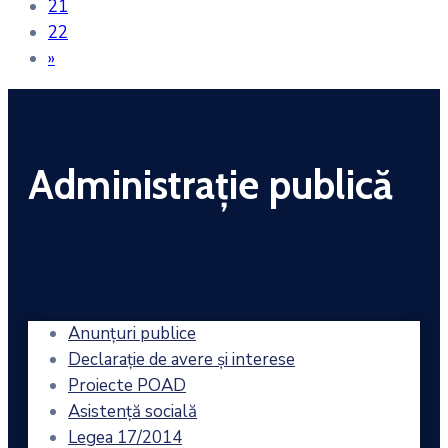
21
22
»
Administrație publică
Anunțuri publice
Declarație de avere și interese
Proiecte POAD
Asistență socială
Legea 17/2014