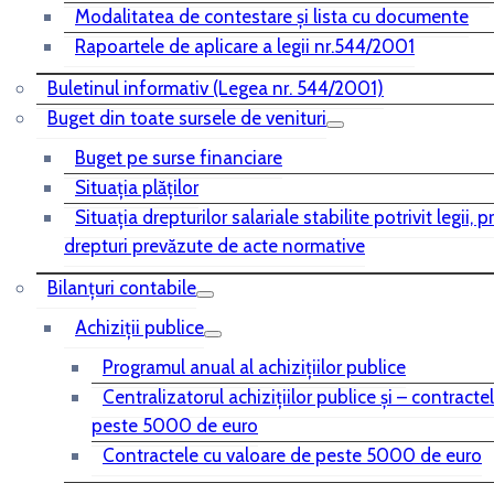
Modalitatea de contestare și lista cu documente
Rapoartele de aplicare a legii nr.544/2001
Buletinul informativ (Legea nr. 544/2001)
Buget din toate sursele de venituri
Buget pe surse financiare
Situaţia plăţilor
Situaţia drepturilor salariale stabilite potrivit legii, 
drepturi prevăzute de acte normative
Bilanţuri contabile
Achiziţii publice
Programul anual al achiziţiilor publice
Centralizatorul achiziţiilor publice şi – contracte
peste 5000 de euro
Contractele cu valoare de peste 5000 de euro